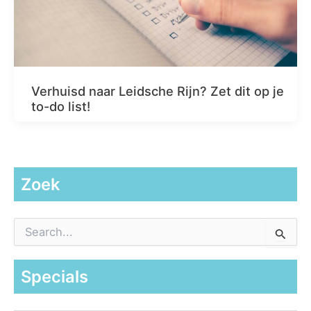
Verhuisd naar Leidsche Rijn? Zet dit op je
to-do list!
Zoek
Z
o
e
k
Specials
n
a
a