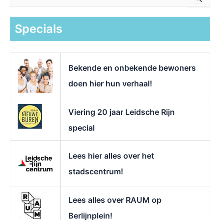
o
e
k
Specials
n
a
a
r
Bekende en onbekende bewoners
:
doen hier hun verhaal!
Viering 20 jaar Leidsche Rijn
special
Lees hier alles over het
stadscentrum!
Lees alles over RAUM op
Berlijnplein!