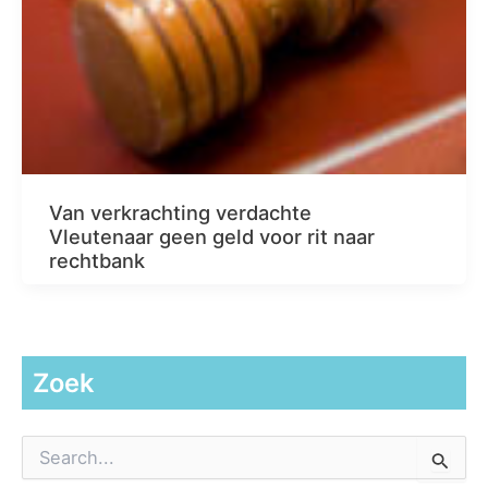
Van verkrachting verdachte
Vleutenaar geen geld voor rit naar
rechtbank
Zoek
Z
o