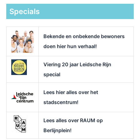
e
k
Specials
n
a
a
r
Bekende en onbekende bewoners
:
doen hier hun verhaal!
Viering 20 jaar Leidsche Rijn
special
Lees hier alles over het
stadscentrum!
Lees alles over RAUM op
Berlijnplein!