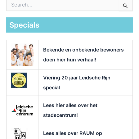
Z
o
e
k
Specials
n
a
a
r
Bekende en onbekende bewoners
:
doen hier hun verhaal!
Viering 20 jaar Leidsche Rijn
special
Lees hier alles over het
stadscentrum!
Lees alles over RAUM op