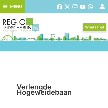
Ga
MENU
naar
de
inhoud
Whatsapp!
Verlengde
Hogeweidebaan