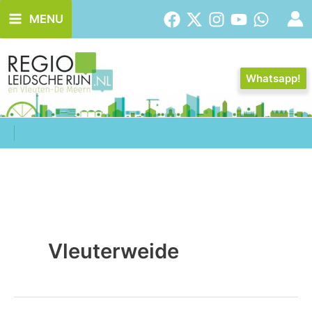
Ga
MENU
naar
de
inhoud
Whatsapp!
Vleuterweide