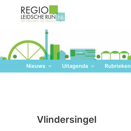
Ga
naar
de
inhoud
Nieuws
Uitagenda
Rubrieken
Vlindersingel