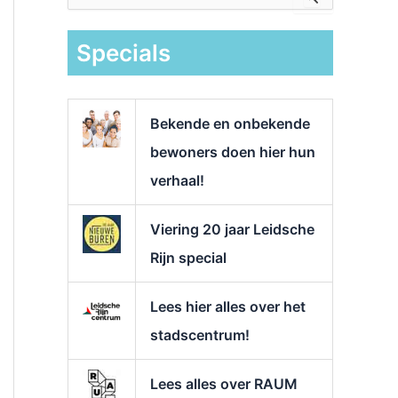
e
k
Specials
n
a
a
r
Bekende en onbekende
:
bewoners doen hier hun
verhaal!
Viering 20 jaar Leidsche
Rijn special
Lees hier alles over het
stadscentrum!
Lees alles over RAUM