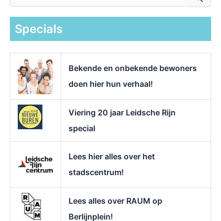
o
e
k
Specials
n
a
a
r
Bekende en onbekende bewoners
:
doen hier hun verhaal!
Viering 20 jaar Leidsche Rijn
special
Lees hier alles over het
stadscentrum!
Lees alles over RAUM op
Berlijnplein!