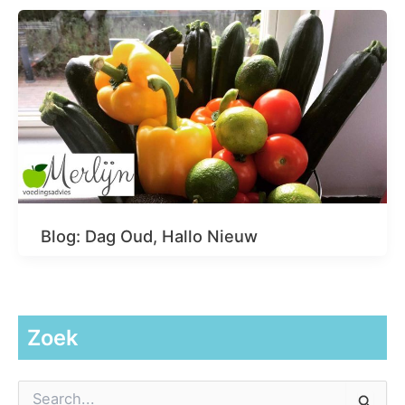
Blog: Dag Oud, Hallo Nieuw
Zoek
Z