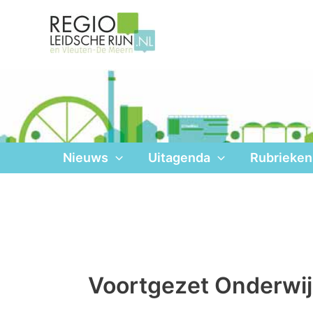
Ga
naar
de
inhoud
Nieuws
Uitagenda
Rubrieken
Voortgezet Onderwi