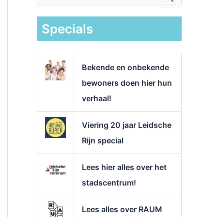
e
k
Specials
n
a
a
r
Bekende en onbekende
:
bewoners doen hier hun
verhaal!
Viering 20 jaar Leidsche
Rijn special
Lees hier alles over het
stadscentrum!
Lees alles over RAUM