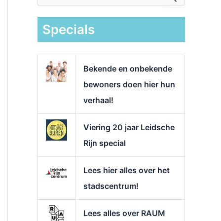
e
k
Specials
n
a
a
r
Bekende en onbekende
:
bewoners doen hier hun
verhaal!
Viering 20 jaar Leidsche
Rijn special
Lees hier alles over het
stadscentrum!
Lees alles over RAUM