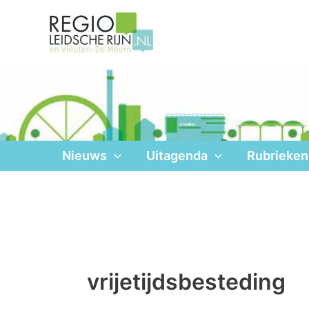
Ga
naar
de
inhoud
Nieuws
Uitagenda
Rubrieken
vrijetijdsbesteding