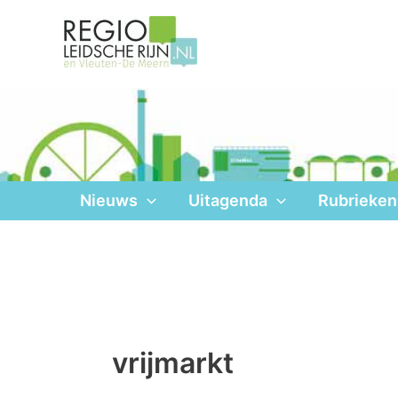
Ga
naar
de
inhoud
Nieuws
Uitagenda
Rubrieken
vrijmarkt