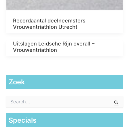
Recordaantal deelneemsters
Vrouwentriathlon Utrecht
Uitslagen Leidsche Rijn overall –
Vrouwentriathlon
Zoek
Z
o
e
k
Specials
n
a