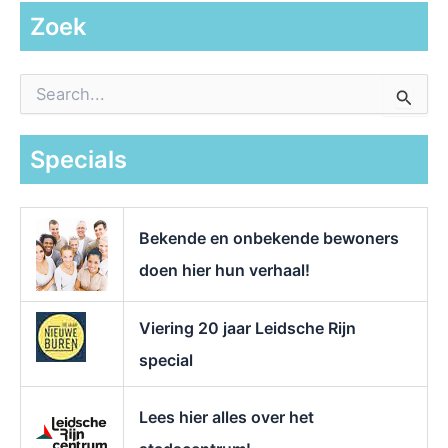
Zoek
Z
o
e
k
Specials
n
a
a
r
Bekende en onbekende bewoners
:
doen hier hun verhaal!
Viering 20 jaar Leidsche Rijn
special
Lees hier alles over het