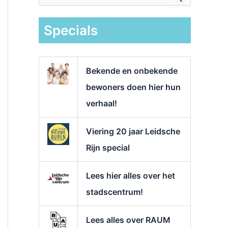
e
k
Specials
n
a
a
r
Bekende en onbekende
:
bewoners doen hier hun
verhaal!
Viering 20 jaar Leidsche
Rijn special
Lees hier alles over het
stadscentrum!
Lees alles over RAUM