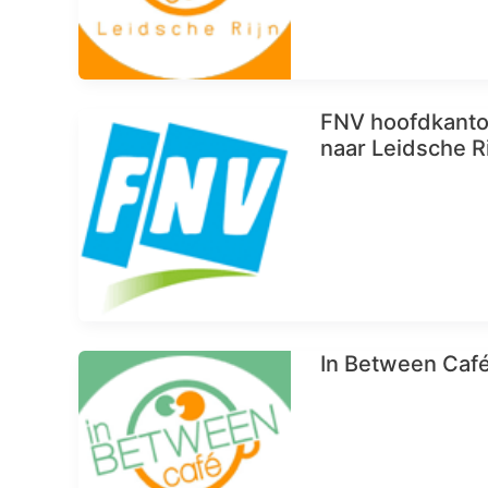
FNV hoofdkanto
naar Leidsche R
In Between Café