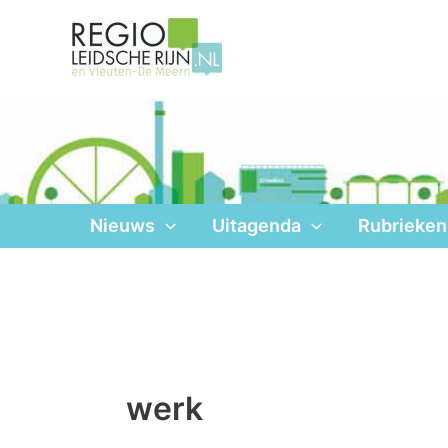
Ga
naar
de
inhoud
Nieuws
Uitagenda
Rubrieken
werk