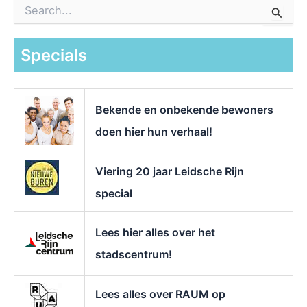
Z
o
e
k
Specials
n
a
a
r
Bekende en onbekende bewoners
:
doen hier hun verhaal!
Viering 20 jaar Leidsche Rijn
special
Lees hier alles over het
stadscentrum!
Lees alles over RAUM op