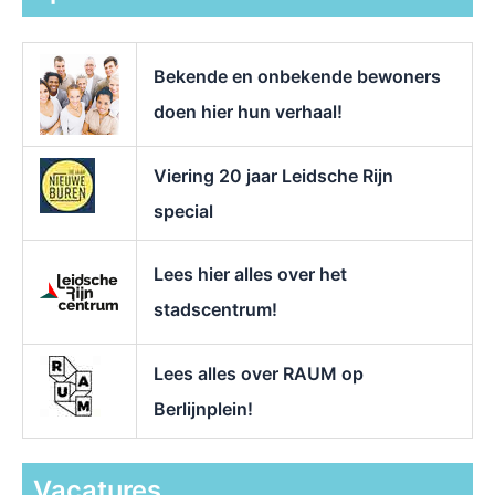
a
a
r
Bekende en onbekende bewoners
:
doen hier hun verhaal!
Viering 20 jaar Leidsche Rijn
special
Lees hier alles over het
stadscentrum!
Lees alles over RAUM op
Berlijnplein!
Vacatures