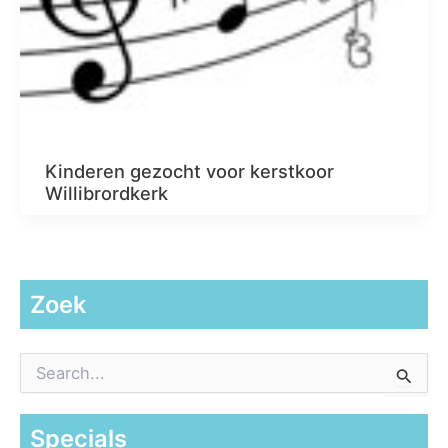
Kinderen gezocht voor kerstkoor
Willibrordkerk
Zoek
Z
o
e
k
Specials
n