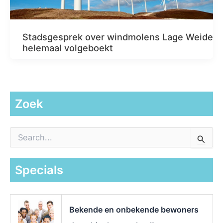
Stadsgesprek over windmolens Lage Weide
helemaal volgeboekt
Zoek
Z
o
e
k
Specials
n
a
a
r
Bekende en onbekende bewoners
: