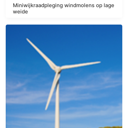
Miniwijkraadpleging windmolens op lage
weide