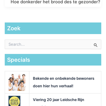
Hoe donkerder het brood des te gezonder?
Zoek
Z
o
e
k
Specials
n
a
a
r
Bekende en onbekende bewoners
:
doen hier hun verhaal!
Viering 20 jaar Leidsche Rijn