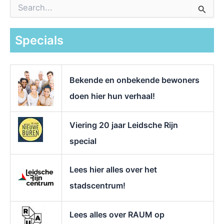
Z
o
e
k
Specials
n
a
a
r
Bekende en onbekende bewoners
:
doen hier hun verhaal!
Viering 20 jaar Leidsche Rijn
special
Lees hier alles over het
stadscentrum!
Lees alles over RAUM op