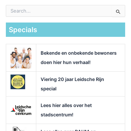
Z
o
e
k
Specials
n
a
a
r
Bekende en onbekende bewoners
:
doen hier hun verhaal!
Viering 20 jaar Leidsche Rijn
special
Lees hier alles over het
stadscentrum!