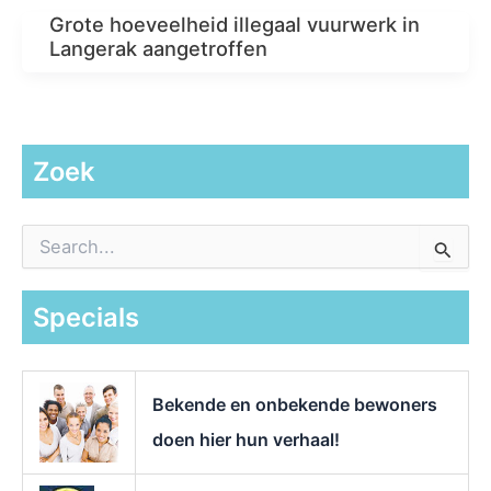
Grote hoeveelheid illegaal vuurwerk in
Langerak aangetroffen
Zoek
Z
o
e
k
Specials
n
a
a
r
Bekende en onbekende bewoners
:
doen hier hun verhaal!