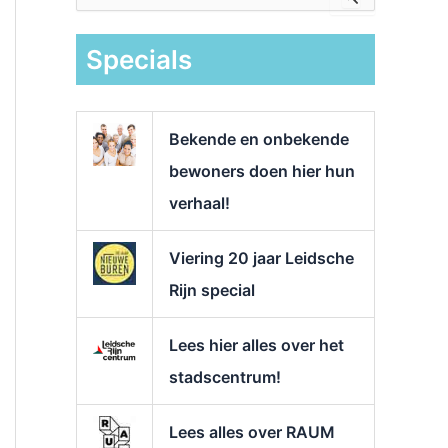
e
k
Specials
n
a
a
r
Bekende en onbekende
:
bewoners doen hier hun
verhaal!
Viering 20 jaar Leidsche
Rijn special
Lees hier alles over het
stadscentrum!
Lees alles over RAUM