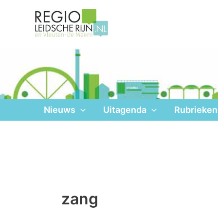
Ga
naar
de
inhoud
Nieuws
Uitagenda
Rubrieken
zang