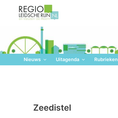
Ga
naar
de
inhoud
Nieuws
Uitagenda
Rubrieken
Zeedistel