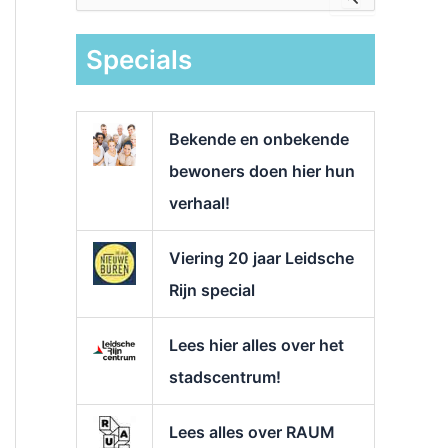
e
k
Specials
n
a
a
r
Bekende en onbekende
:
bewoners doen hier hun
verhaal!
Viering 20 jaar Leidsche
Rijn special
Lees hier alles over het
stadscentrum!
Lees alles over RAUM