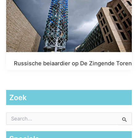
Russische beiaardier op De Zingende Toren
Zoek
Z
o
e
k