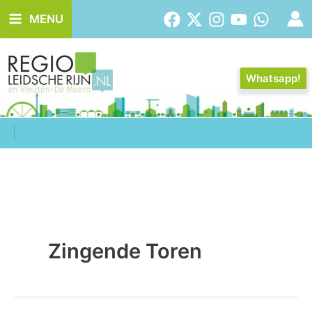
Ga
MENU
naar
de
inhoud
Whatsapp!
Zingende Toren