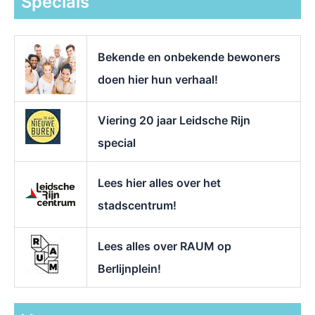
Specials
n
a
a
r
Bekende en onbekende bewoners
:
doen hier hun verhaal!
Viering 20 jaar Leidsche Rijn
special
Lees hier alles over het
stadscentrum!
Lees alles over RAUM op
Berlijnplein!