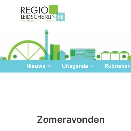
Ga
naar
de
inhoud
Nieuws
Uitagenda
Rubrieken
Zomeravonden