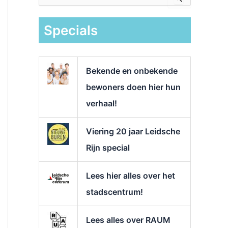
e
k
Specials
n
a
a
r
Bekende en onbekende
:
bewoners doen hier hun
verhaal!
Viering 20 jaar Leidsche
Rijn special
Lees hier alles over het
stadscentrum!
Lees alles over RAUM