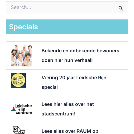
Z
o
e
k
Specials
n
a
a
r
Bekende en onbekende bewoners
:
doen hier hun verhaal!
Viering 20 jaar Leidsche Rijn
special
Lees hier alles over het
stadscentrum!
Lees alles over RAUM op