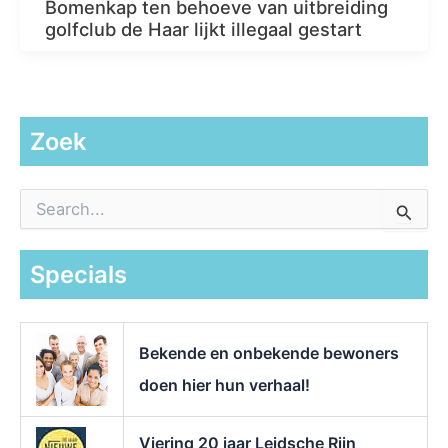
Bomenkap ten behoeve van uitbreiding
golfclub de Haar lijkt illegaal gestart
Zoek
Z
o
e
k
Specials
n
a
a
r
Bekende en onbekende bewoners
:
doen hier hun verhaal!
Viering 20 jaar Leidsche Rijn