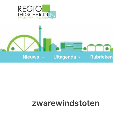
Ga
naar
de
inhoud
Nieuws
Uitagenda
Rubrieken
zwarewindstoten