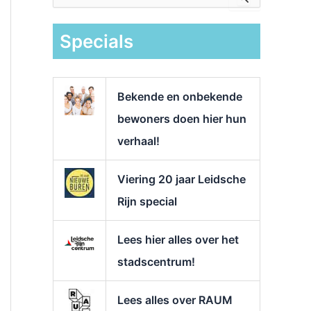
e
k
Specials
n
a
a
r
Bekende en onbekende
:
bewoners doen hier hun
verhaal!
Viering 20 jaar Leidsche
Rijn special
Lees hier alles over het
stadscentrum!
Lees alles over RAUM