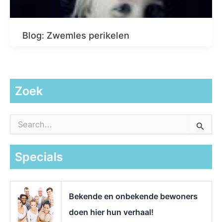
Blog: Zwemles perikelen
Zoek
Z
o
e
k
Specials
n
a
a
r
Bekende en onbekende bewoners
:
doen hier hun verhaal!