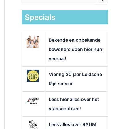
e
k
Specials
n
a
a
r
Bekende en onbekende
:
bewoners doen hier hun
verhaal!
Viering 20 jaar Leidsche
Rijn special
Lees hier alles over het
stadscentrum!
Lees alles over RAUM