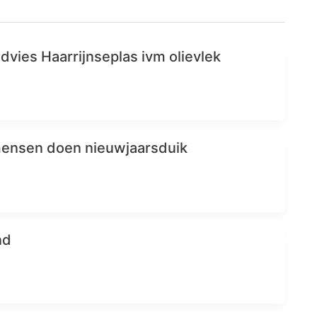
vies Haarrijnseplas ivm olievlek
ensen doen nieuwjaarsduik
nd