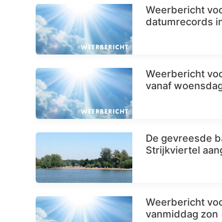
Weerbericht voo
datumrecords i
Weerbericht voo
vanaf woensda
De gevreesde ba
Strijkviertel aa
Weerbericht voo
vanmiddag zon