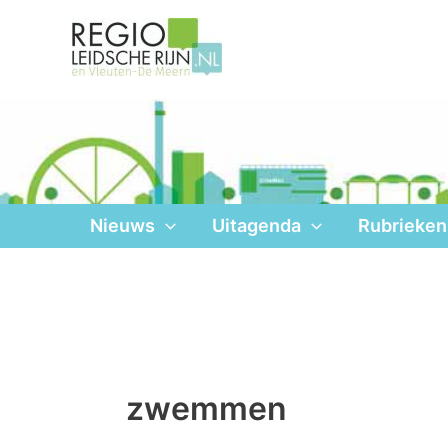
Ga
naar
de
inhoud
Nieuws
Uitagenda
Rubrieken
zwemmen