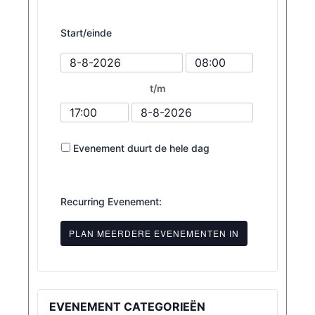
Start/einde
Begindatum
Starttijd
van
van
evenement
het
t/m
evenement
Eindtijd
Einddatum
van
van
het
het
Evenement duurt de hele dag
evenement
evenement
Recurring Evenement:
PLAN MEERDERE EVENEMENTEN IN
EVENEMENT CATEGORIEËN