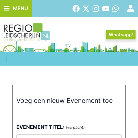
Ga
MENU
naar
de
inhoud
Whatsapp!
Voeg een nieuw Evenement toe
EVENEMENT TITEL:
(verplicht)