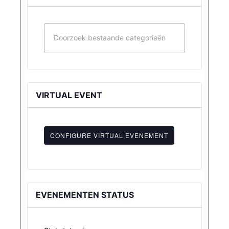
VIRTUAL EVENT
CONFIGURE VIRTUAL EVENEMENT
Mark
as
a
EVENEMENTEN STATUS
virtual
evenement